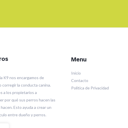
ros
Menu
Inicio
la K9 nos encargamos de
Contacto
o corregir la conducta canina.
Politica de Privacidad
 a los propietarios a
r por qué sus perros hacen las
 hacen. Esto ayuda a crear un
culo entre dueño y perros.