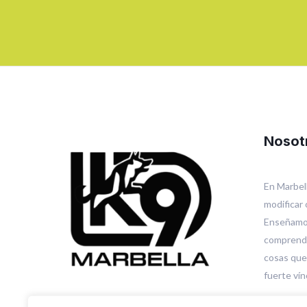
Nosot
En Marbel
modificar 
Enseñamos
comprende
cosas que
fuerte vín