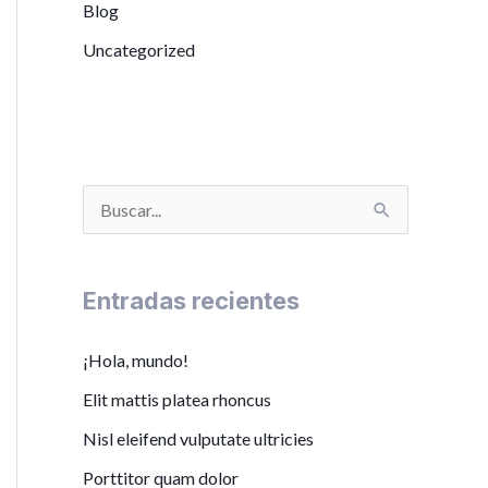
Blog
Uncategorized
B
u
s
Entradas recientes
c
a
¡Hola, mundo!
r
Elit mattis platea rhoncus
p
Nisl eleifend vulputate ultricies
o
Porttitor quam dolor