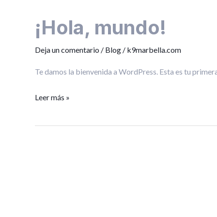
¡Hola, mundo!
¡Hola,
mundo!
Deja un comentario
/
Blog
/
k9marbella.com
Te damos la bienvenida a WordPress. Esta es tu primera 
Leer más »